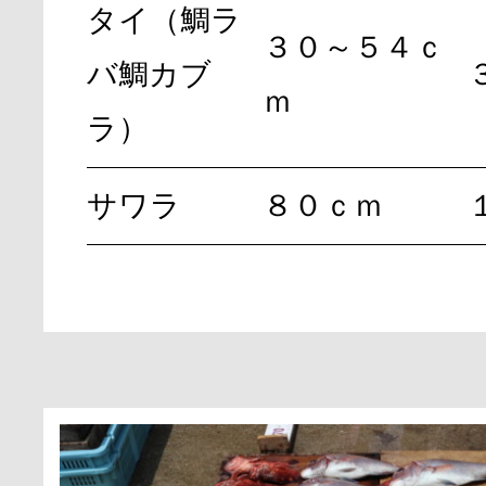
タイ（鯛ラ
３０～５４ｃ
バ鯛カブ
ｍ
ラ）
サワラ
８０ｃｍ