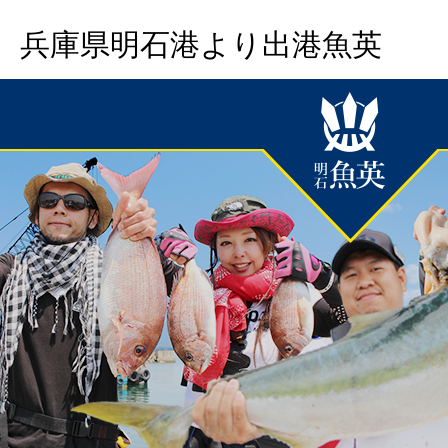
兵庫県明石港より出港魚英