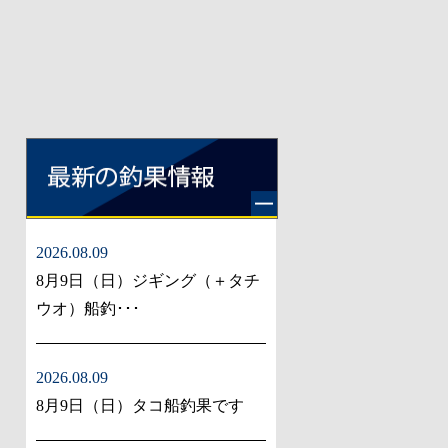
2026.08.09
8月9日（日）ジギング（＋タチ
ウオ）船釣･･･
2026.08.09
8月9日（日）タコ船釣果です