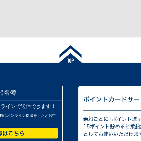
船名簿
ンラインで送信できます！
時にオンライン提出をしたとお申