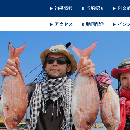
釣果情報
当船紹介
料金
アクセス
動画配信
イン