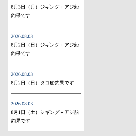
8月3日（月）ジギング＋アジ船
釣果です
2026.08.03
8月2日（日）ジギング＋アジ船
釣果です
2026.08.03
8月2日（日）タコ船釣果です
2026.08.03
8月1日（土）ジギング＋アジ船
釣果です