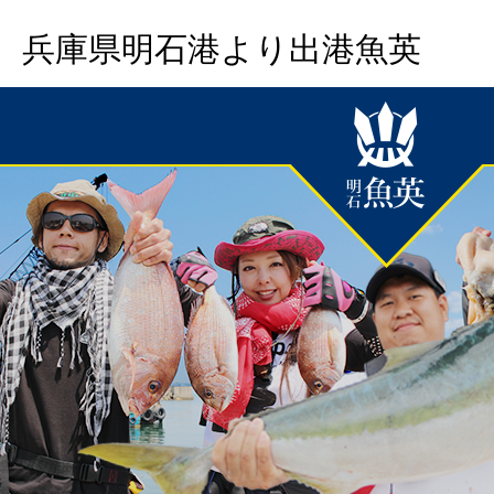
兵庫県明石港より出港魚英