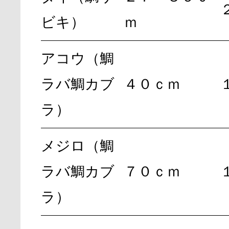
ビキ）
ｍ
アコウ（鯛
ラバ鯛カブ
４０ｃｍ
ラ）
メジロ（鯛
ラバ鯛カブ
７０ｃｍ
ラ）