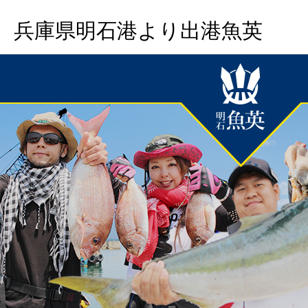
兵庫県明石港より出港魚英