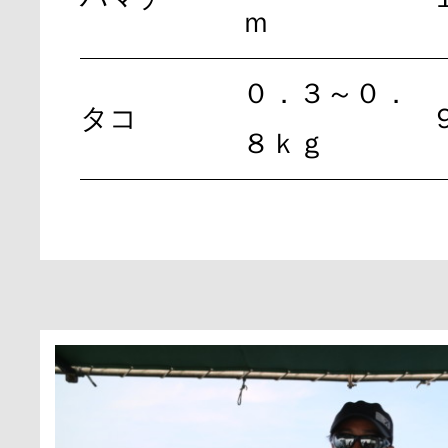
ｍ
０．３～０．
タコ
８ｋｇ