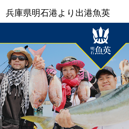
兵庫県明石港より出港魚英