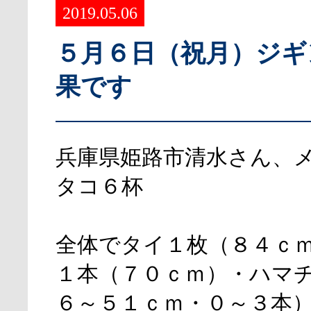
2019.05.06
５月６日（祝月）ジギ
果です
兵庫県姫路市清水さん、
タコ６杯
全体でタイ１枚（８４ｃ
１本（７０ｃｍ）・ハマ
６～５１ｃｍ・０～３本