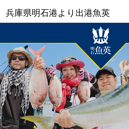
兵庫県明石港より出港魚英