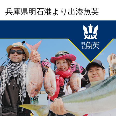
兵庫県明石港より出港魚英