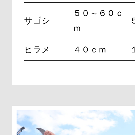
５０～６０ｃ
サゴシ
ｍ
ヒラメ
４０ｃｍ