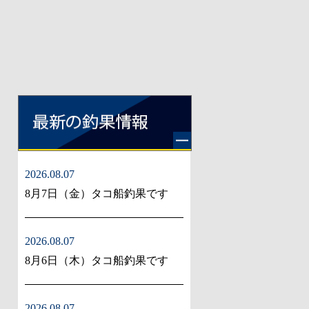
2026.08.07
8月7日（金）タコ船釣果です
2026.08.07
8月6日（木）タコ船釣果です
2026.08.07