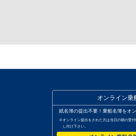
オンライン乗
紙名簿の提出不要！乗船名簿をオ
※オンライン提出をされた方は当日の朝の受付
し付け下さい。