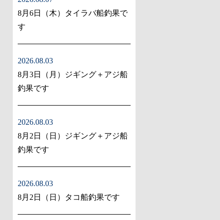
8月6日（木）タイラバ船釣果で
す
2026.08.03
8月3日（月）ジギング＋アジ船
釣果です
2026.08.03
8月2日（日）ジギング＋アジ船
釣果です
2026.08.03
8月2日（日）タコ船釣果です