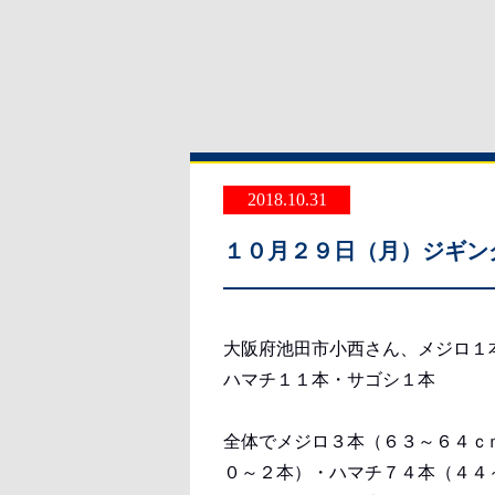
2018.10.31
１０月２９日（月）ジギン
大阪府池田市小西さん、メジロ１
ハマチ１１本・サゴシ１本
全体でメジロ３本（６３～６４ｃ
０～２本）・ハマチ７４本（４４