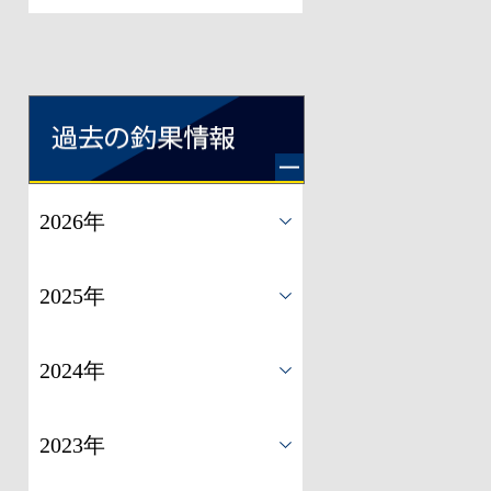
2026年
2025年
2024年
2023年