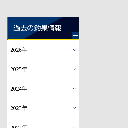
2026年
2025年
2024年
2023年
2022年