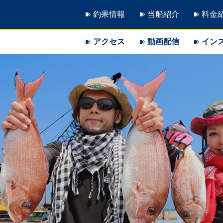
釣果情報
当船紹介
料金
アクセス
動画配信
イン