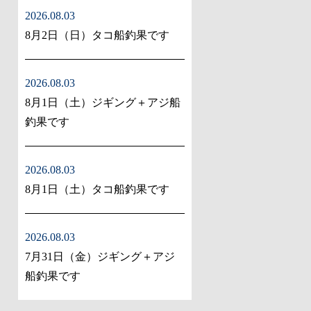
2026.08.03
8月2日（日）タコ船釣果です
2026.08.03
8月1日（土）ジギング＋アジ船
釣果です
2026.08.03
8月1日（土）タコ船釣果です
2026.08.03
7月31日（金）ジギング＋アジ
船釣果です