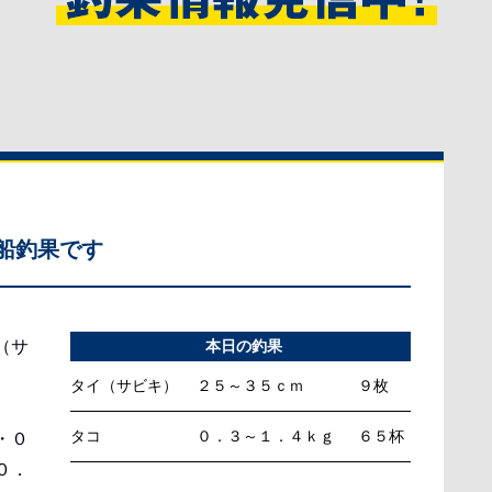
船釣果です
（サ
本日の釣果
タイ（サビキ）
２５～３５ｃｍ
９枚
タコ
０．３～１．４ｋｇ
６５杯
・０
０．