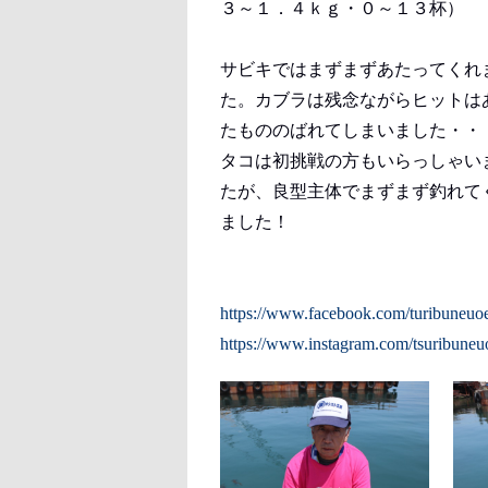
３～１．４ｋｇ・０～１３杯）
サビキではまずまずあたってくれ
た。カブラは残念ながらヒットは
たもののばれてしまいました・・
タコは初挑戦の方もいらっしゃい
たが、良型主体でまずまず釣れて
ました！
https://www.facebook.com/turibuneuo
https://www.instagram.com/tsuribuneu