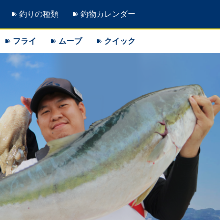
釣りの種類
釣物カレンダー
フライ
ムーブ
クイック