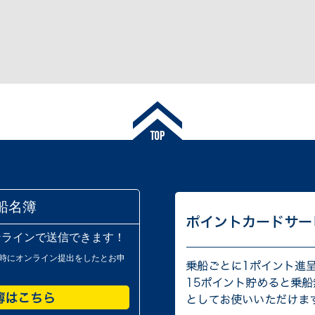
船名簿
ンラインで送信できます！
時にオンライン提出をしたとお申