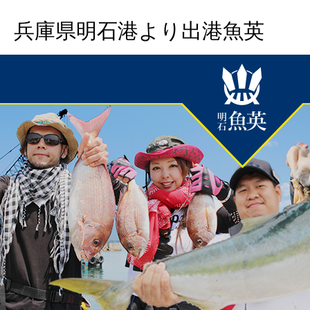
兵庫県明石港より出港魚英