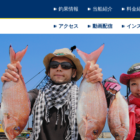
釣果情報
当船紹介
料金
アクセス
動画配信
イン