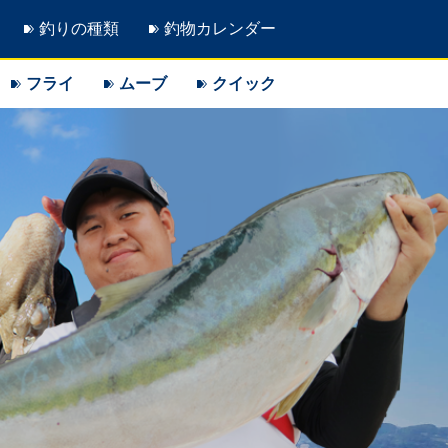
釣りの種類
釣物カレンダー
フライ
ムーブ
クイック