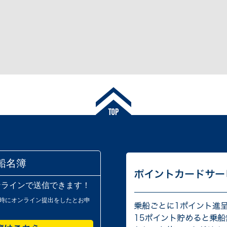
船名簿
ンラインで送信できます！
時にオンライン提出をしたとお申