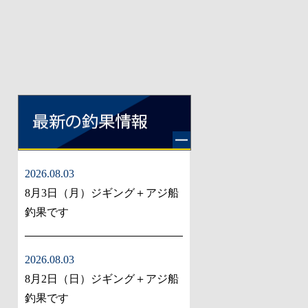
2026.08.03
8月3日（月）ジギング＋アジ船
釣果です
2026.08.03
8月2日（日）ジギング＋アジ船
釣果です