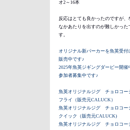
オ2～16本
反応はとても良かったのですが、
なかあたりを出すのが難しかった
す。
オリジナル新パーカーを魚英受付
販売中です♪
2025年魚英ジギングダービー開催
参加者募集中です♪
魚英オリジナルジグ チョロコー
フライ（販売元CALUCK）
魚英オリジナルジグ チョロコー
クイック（販売元CALUCK)
魚英オリジナルジグ チョロコー