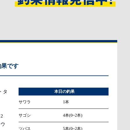
釣果です
・タ
本日の釣果
サワラ
1本
サゴシ
4本(0~2本)
2
チウ
ツバス
5本(0~2本)