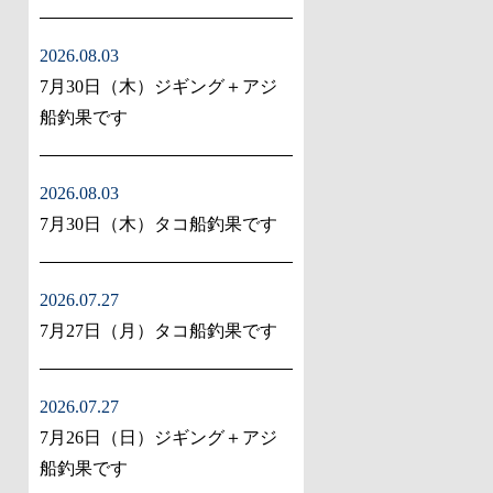
2026.08.03
7月30日（木）ジギング＋アジ
船釣果です
2026.08.03
7月30日（木）タコ船釣果です
2026.07.27
7月27日（月）タコ船釣果です
2026.07.27
7月26日（日）ジギング＋アジ
船釣果です