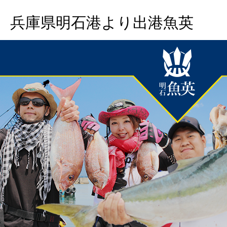
兵庫県明石港より出港魚英