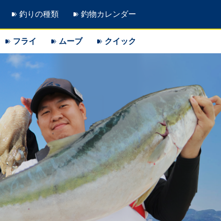
釣りの種類
釣物カレンダー
フライ
ムーブ
クイック