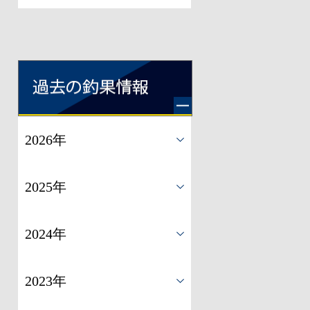
2026年
2025年
2024年
2023年