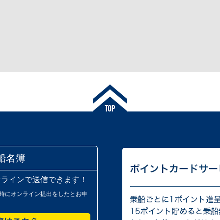
船名簿
ンラインで送信できます！
時にオンライン提出をしたとお申