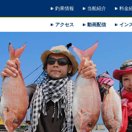
釣果情報
当船紹介
料金
アクセス
動画配信
イン