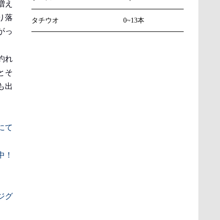
増え
り落
タチウオ
0~13本
がっ
釣れ
とそ
も出
にて
中！
ジグ