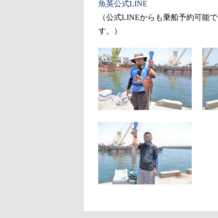
魚英公式LINE
（公式LINEからも乗船予約可能で
す。）