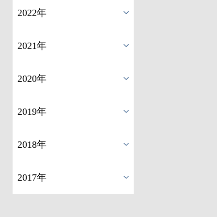
2022年
2021年
2020年
2019年
2018年
2017年