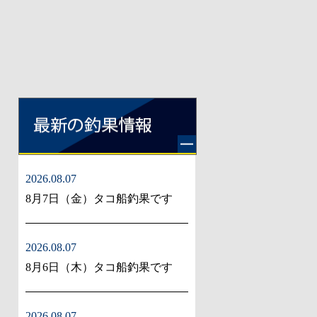
2026.08.07
8月7日（金）タコ船釣果です
2026.08.07
8月6日（木）タコ船釣果です
2026.08.07