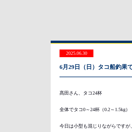
2025.06.30
6月29日（日）タコ船釣果
髙田さん、タコ24杯
全体でタコ0～24杯（0.2～1.5kg）
今日は小型も混じりながらですが