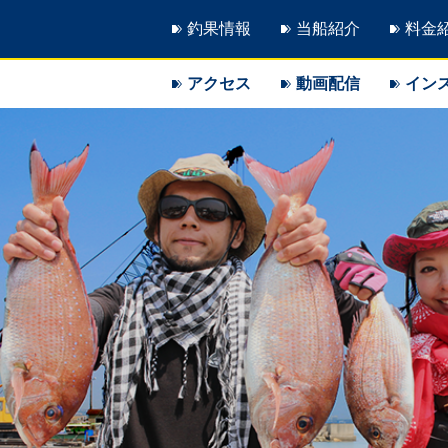
釣果情報
当船紹介
料金
アクセス
動画配信
イン