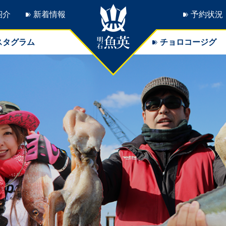
紹介
新着情報
予約状況
スタグラム
チョロコージグ