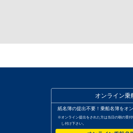
オンライン乗
紙名簿の提出不要！乗船名簿をオ
※オンライン提出をされた方は当日の朝の受付
し付け下さい。