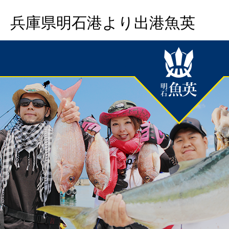
兵庫県明石港より出港魚英