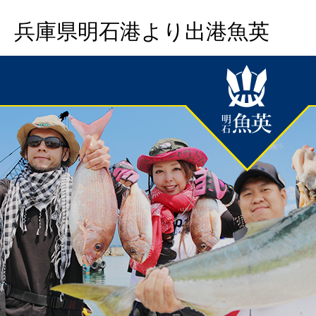
兵庫県明石港より出港魚英