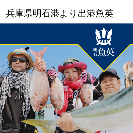
兵庫県明石港より出港魚英