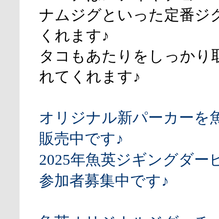
ナムジグといった定番ジ
くれます♪
タコもあたりをしっかり
れてくれます♪
オリジナル新パーカーを
販売中です♪
2025年魚英ジギングダー
参加者募集中です♪