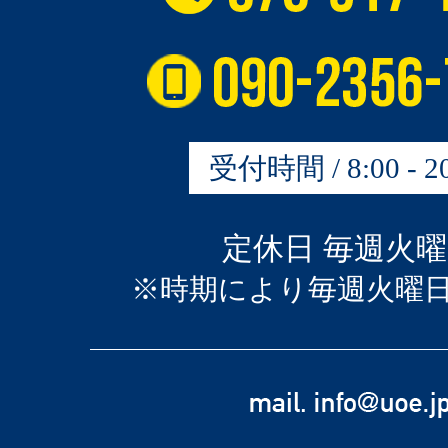
受付時間 / 8:00 - 20
定休日 毎週火
※時期により毎週火曜