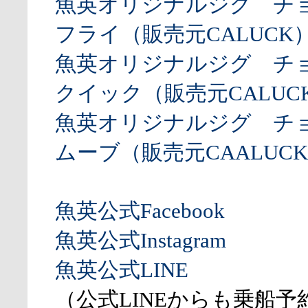
魚英オリジナルジグ チ
フライ（販売元CALUCK
魚英オリジナルジグ チ
クイック（販売元CALUCK
魚英オリジナルジグ チ
ムーブ（販売元CAALUCK
魚英公式Facebook
魚英公式Instagram
魚英公式LINE
（公式LINEからも乗船予