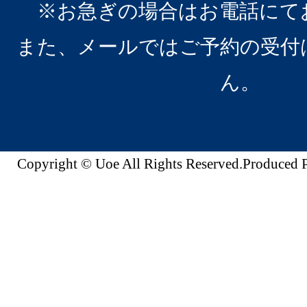
※お急ぎの場合はお電話にて
また、メールではご予約の受付
ん。
Copyright © Uoe All Rights Reserved.Produc