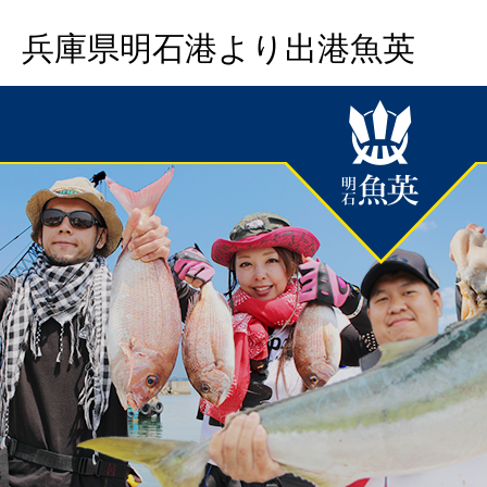
兵庫県明石港より出港魚英