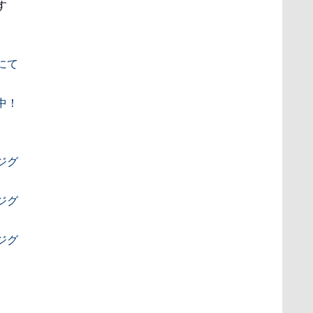
す
にて
中！
ジグ
ジグ
ジグ