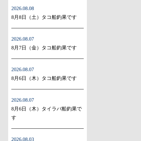
2026.08.08
8月8日（土）タコ船釣果です
2026.08.07
8月7日（金）タコ船釣果です
2026.08.07
8月6日（木）タコ船釣果です
2026.08.07
8月6日（木）タイラバ船釣果で
す
2026.08.03