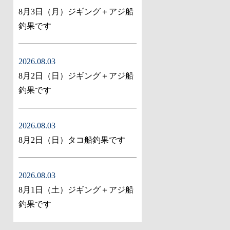
8月3日（月）ジギング＋アジ船
釣果です
2026.08.03
8月2日（日）ジギング＋アジ船
釣果です
2026.08.03
8月2日（日）タコ船釣果です
2026.08.03
8月1日（土）ジギング＋アジ船
釣果です