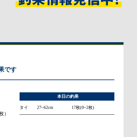
果です
本日の釣果
タイ
27~62cm
17枚(0~2枚)
2枚）