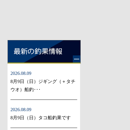
2026.08.09
8月9日（日）ジギング（＋タチ
ウオ）船釣･･･
2026.08.09
8月9日（日）タコ船釣果です