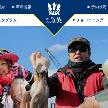
紹介
新着情報
予約状況
スタグラム
チョロコージグ