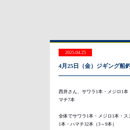
2025.04.25
4月25日（金）ジギング船
西井さん、サワラ1本・メジロ1本
マチ7本
全体でサワラ1本・メジロ1本・ス
1本・ハマチ32本（3～9本）