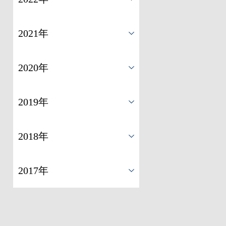
2021年
2020年
2019年
2018年
2017年