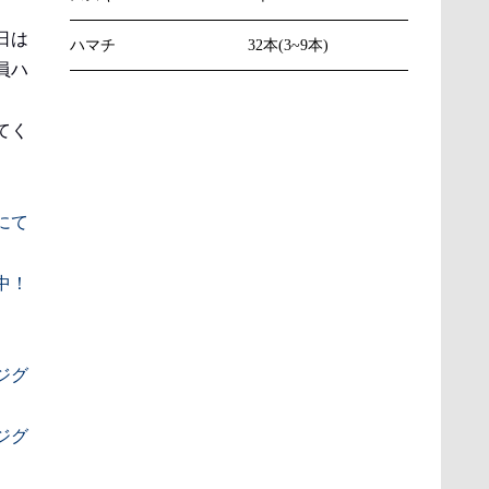
日は
ハマチ
32本(3~9本)
員ハ
てく
にて
中！
ジグ
ジグ