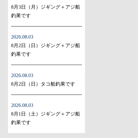
8月3日（月）ジギング＋アジ船
釣果です
2026.08.03
8月2日（日）ジギング＋アジ船
釣果です
2026.08.03
8月2日（日）タコ船釣果です
2026.08.03
8月1日（土）ジギング＋アジ船
釣果です