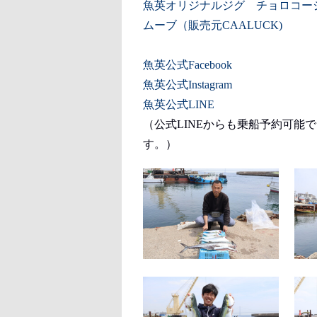
魚英オリジナルジグ チョロコー
ムーブ（販売元CAALUCK)
魚英公式Facebook
魚英公式Instagram
魚英公式LINE
（公式LINEからも乗船予約可能で
す。）