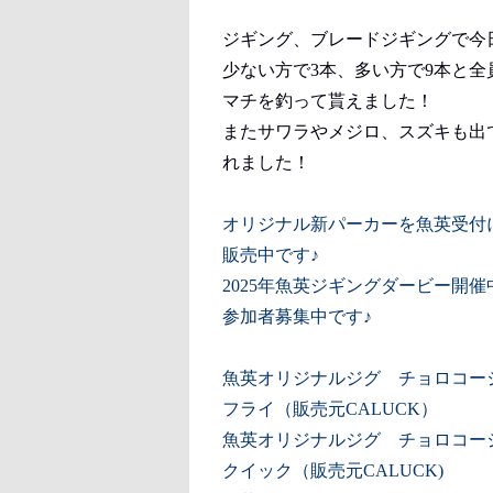
ジギング、ブレードジギングで今
少ない方で3本、多い方で9本と全
マチを釣って貰えました！
またサワラやメジロ、スズキも出
れました！
オリジナル新パーカーを魚英受付
販売中です♪
2025年魚英ジギングダービー開催
参加者募集中です♪
魚英オリジナルジグ チョロコー
フライ（販売元CALUCK）
魚英オリジナルジグ チョロコー
クイック（販売元CALUCK)