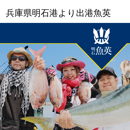
兵庫県明石港より出港魚英