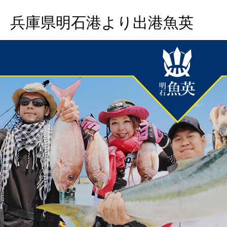
兵庫県明石港より出港魚英