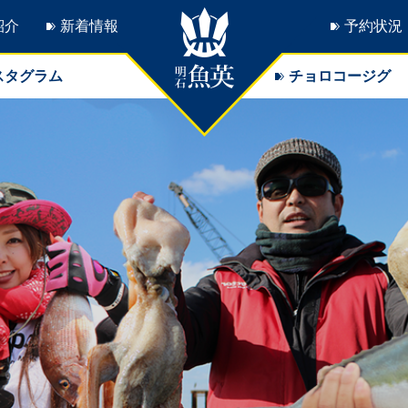
紹介
新着情報
予約状況
スタグラム
チョロコージグ