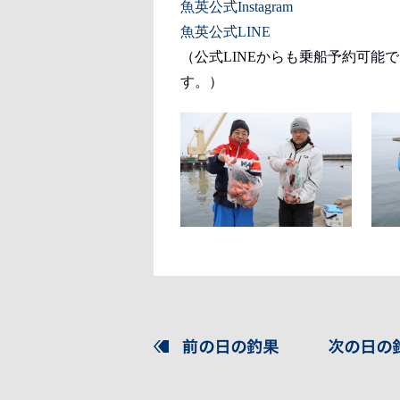
魚英公式Instagram
魚英公式LINE
（公式LINEからも乗船予約可能で
す。）