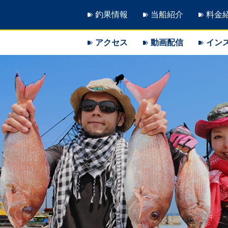
釣果情報
当船紹介
料金
アクセス
動画配信
イン