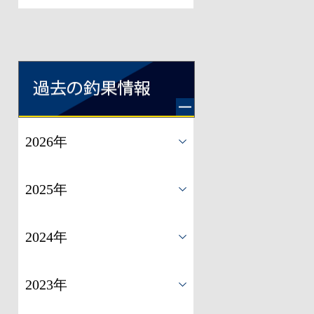
2026年
2025年
2024年
2023年