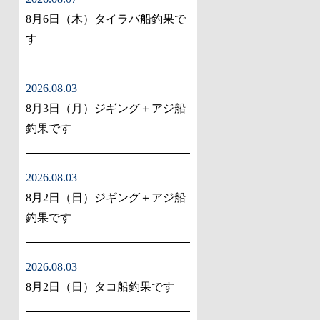
8月6日（木）タイラバ船釣果で
す
2026.08.03
8月3日（月）ジギング＋アジ船
釣果です
2026.08.03
8月2日（日）ジギング＋アジ船
釣果です
2026.08.03
8月2日（日）タコ船釣果です