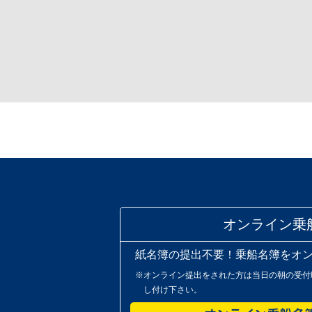
オンライン乗
紙名簿の提出不要！乗船名簿をオ
※オンライン提出をされた方は当日の朝の受付
し付け下さい。