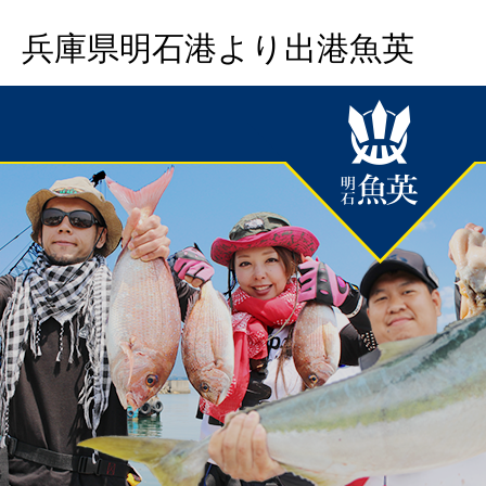
兵庫県明石港より出港魚英