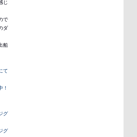
感じ
ので
のダ
出船
にて
中！
ジグ
ジグ