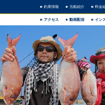
釣果情報
当船紹介
料金
アクセス
動画配信
イン