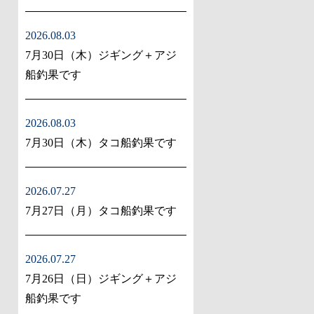
2026.08.03
7月30日（木）ジギング＋アジ
船釣果です
2026.08.03
7月30日（木）タコ船釣果です
2026.07.27
7月27日（月）タコ船釣果です
2026.07.27
7月26日（日）ジギング＋アジ
船釣果です