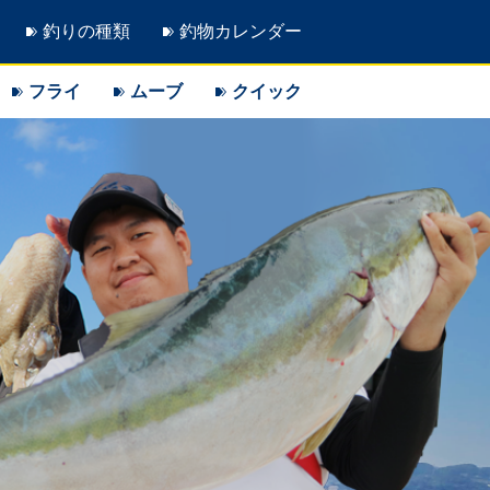
釣りの種類
釣物カレンダー
フライ
ムーブ
クイック