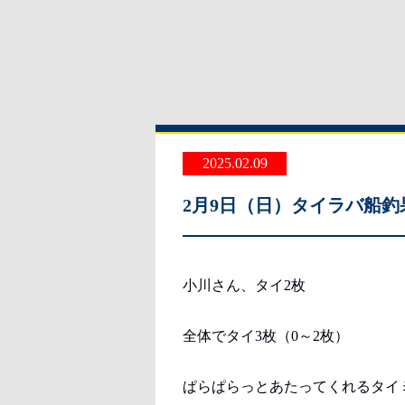
2025.02.09
2月9日（日）タイラバ船釣
小川さん、タイ2枚
全体でタイ3枚（0～2枚）
ぱらぱらっとあたってくれるタイ