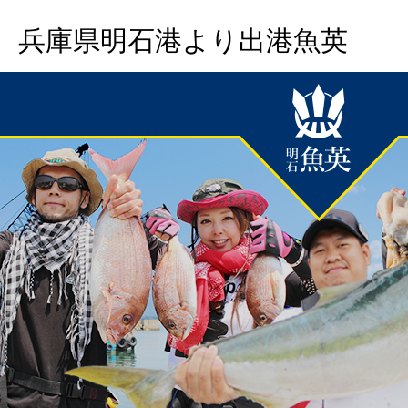
兵庫県明石港より出港魚英