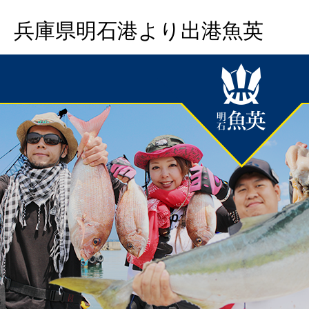
兵庫県明石港より出港魚英