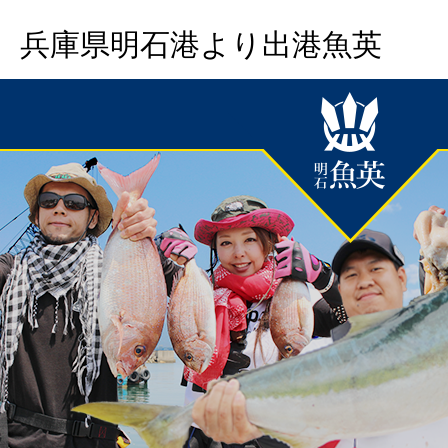
兵庫県明石港より出港魚英