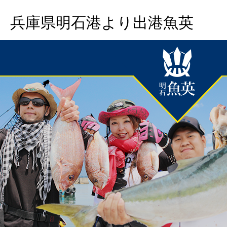
兵庫県明石港より出港魚英