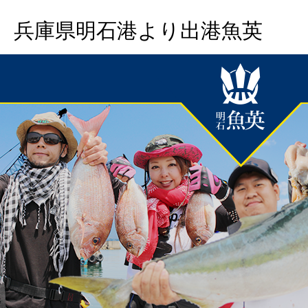
兵庫県明石港より出港魚英