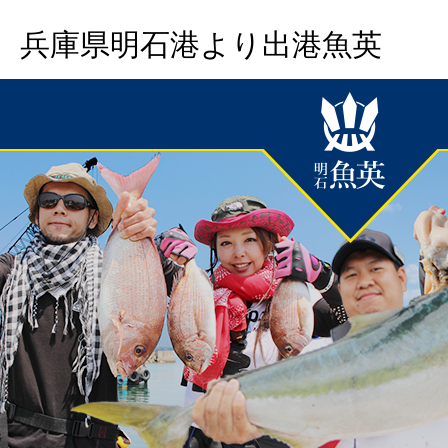
兵庫県明石港より出港魚英