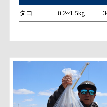
タコ
0.2~1.5kg
3