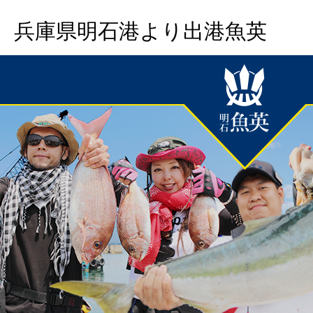
兵庫県明石港より出港魚英