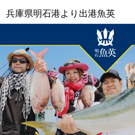
兵庫県明石港より出港魚英