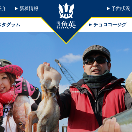
紹介
新着情報
予約状況
スタグラム
チョロコージグ