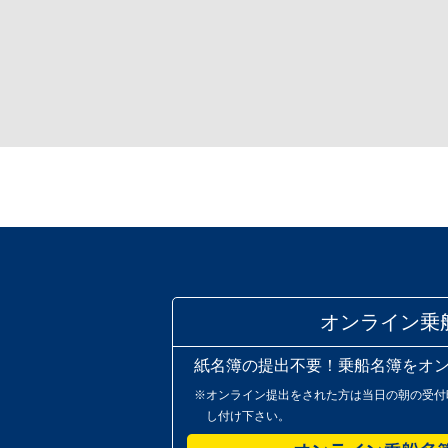
オンライン乗
紙名簿の提出不要！乗船名簿をオ
※オンライン提出をされた方は当日の朝の受付
し付け下さい。