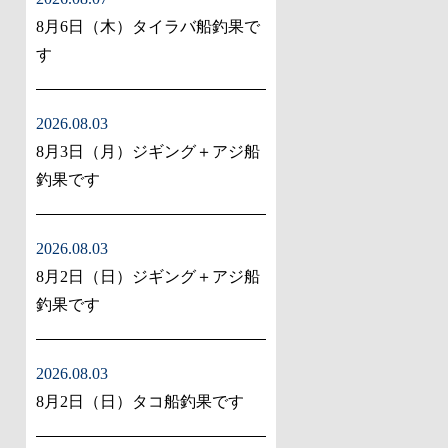
8月6日（木）タイラバ船釣果で
す
2026.08.03
8月3日（月）ジギング＋アジ船
釣果です
2026.08.03
8月2日（日）ジギング＋アジ船
釣果です
2026.08.03
8月2日（日）タコ船釣果です