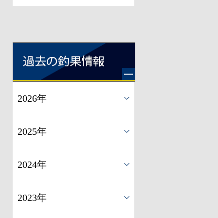
2026年
2025年
2024年
2023年