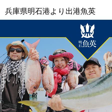
兵庫県明石港より出港魚英