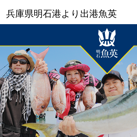
兵庫県明石港より出港魚英