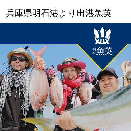
兵庫県明石港より出港魚英