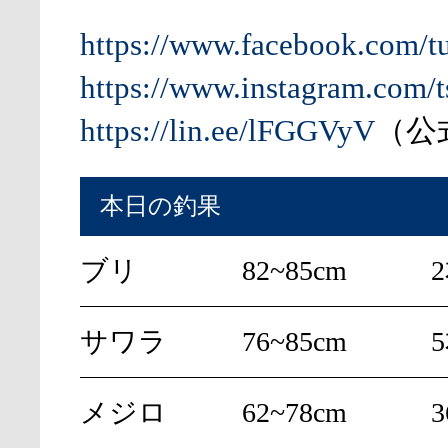
https://www.facebook.com/t
https://www.instagram.com/t
https://lin.ee/lFGGVyV
（公式
本日の釣果
ブリ
82~85cm
サワラ
76~85cm
メジロ
62~78cm
3