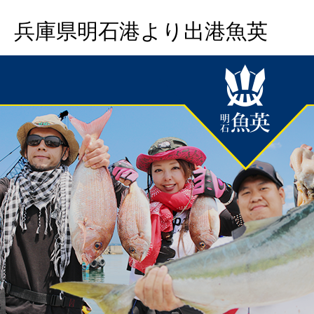
兵庫県明石港より出港魚英