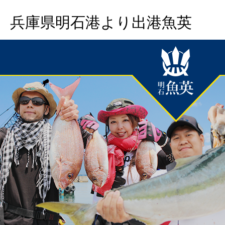
兵庫県明石港より出港魚英