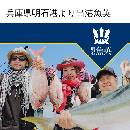
兵庫県明石港より出港魚英