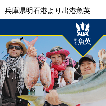
兵庫県明石港より出港魚英