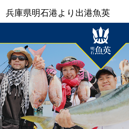
兵庫県明石港より出港魚英