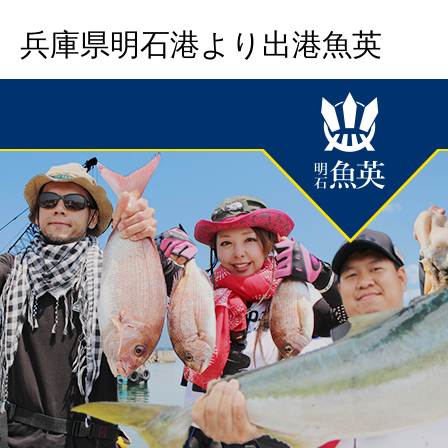
兵庫県明石港より出港魚英