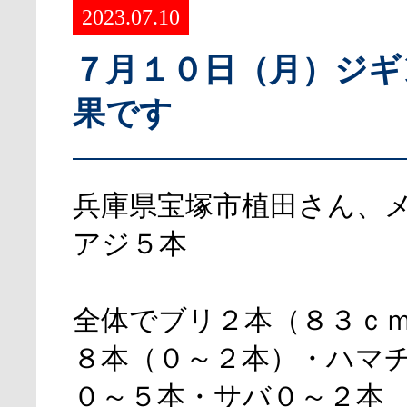
2023.07.10
７月１０日（月）ジギ
果です
兵庫県宝塚市植田さん、
アジ５本
全体でブリ２本（８３ｃ
８本（０～２本）・ハマ
０～５本・サバ０～２本