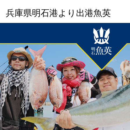
兵庫県明石港より出港魚英