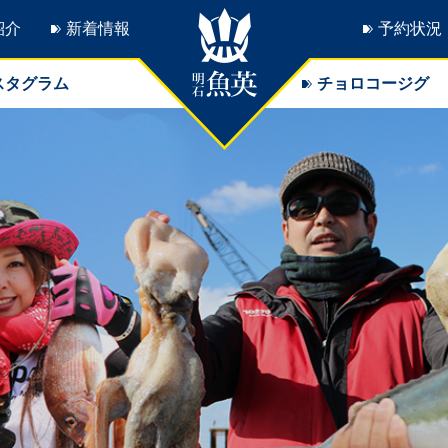
紹介
新着情報
予約状況
スタグラム
チョロコージグ