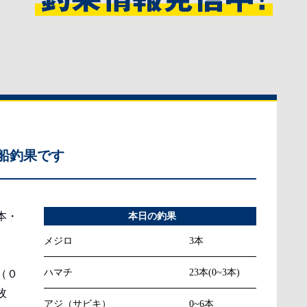
船釣果です
本・
本日の釣果
メジロ
3本
ハマチ
23本(0~3本)
（０
枚
アジ（サビキ）
0~6本