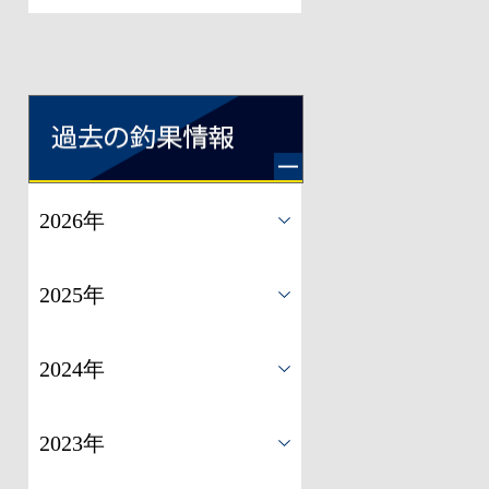
2026年
2025年
2024年
2023年