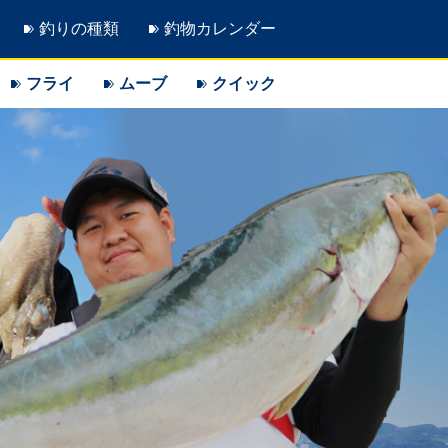
釣りの種類
釣物カレンダー
フライ
ムーブ
クイック