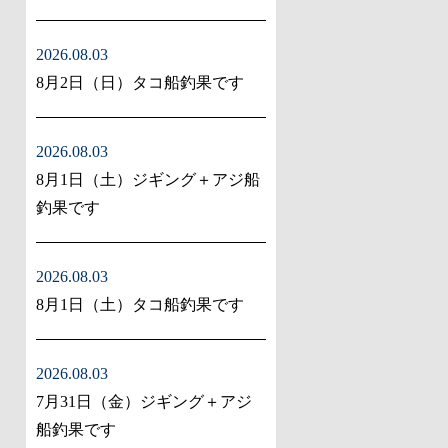
2026.08.03
8月2日（日）タコ船釣果です
2026.08.03
8月1日（土）ジギング＋アジ船
釣果です
2026.08.03
8月1日（土）タコ船釣果です
2026.08.03
7月31日（金）ジギング＋アジ
船釣果です