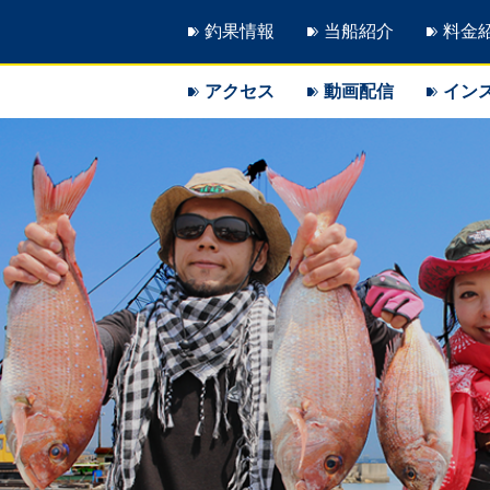
釣果情報
当船紹介
料金
アクセス
動画配信
イン