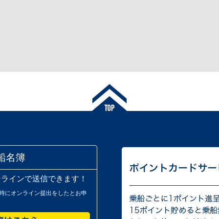
船名簿
ンラインで送信できます！
時にオンライン提出をしたとお申