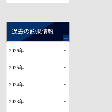
2026年
2025年
2024年
2023年