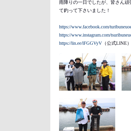
雨降りの一日でしたが、皆さん頑
て釣って下さいました！
https://www.facebook.com/turibuneuo
https://www.instagram.com/tsuribuneu
https://lin.ee/lFGGVyV
（公式LINE