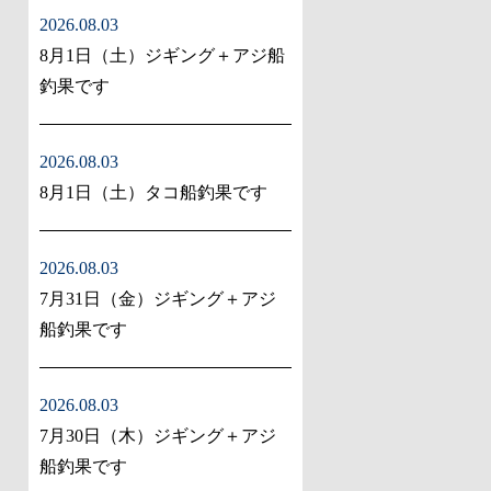
2026.08.03
8月1日（土）ジギング＋アジ船
釣果です
2026.08.03
8月1日（土）タコ船釣果です
2026.08.03
7月31日（金）ジギング＋アジ
船釣果です
2026.08.03
7月30日（木）ジギング＋アジ
船釣果です