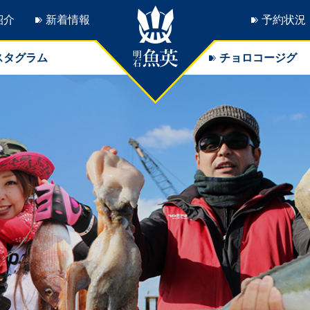
紹介
新着情報
予約状況
スタグラム
チョロコージグ