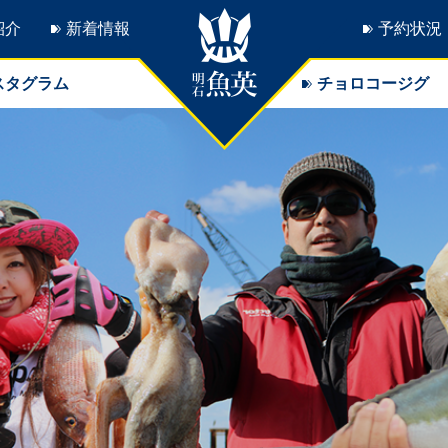
紹介
新着情報
予約状況
スタグラム
チョロコージグ