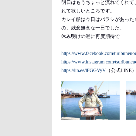
明日はもうちょっと流れてくれて
れて欲しいところです。
カレイ船は今日はバラシがあった
の、残念無念な一日でした。
休み明けの潮に再度期待で！
https://www.facebook.com/turibuneuo
https://www.instagram.com/tsuribuneu
https://lin.ee/lFGGVyV
（公式LINE