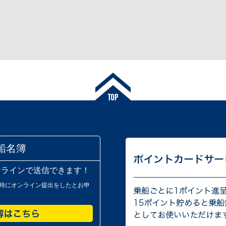
船名簿
ンラインで送信できます！
時にオンライン提出をしたとお申