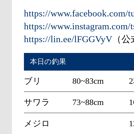
https://www.facebook.com/t
https://www.instagram.com/t
https://lin.ee/lFGGVyV
（公式
本日の釣果
ブリ
80~83cm
サワラ
73~88cm
メジロ