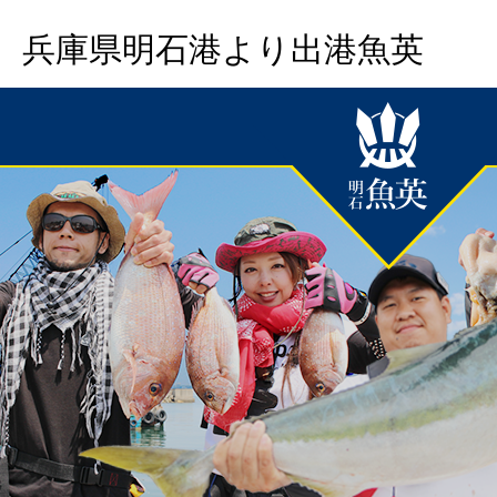
兵庫県明石港より出港魚英