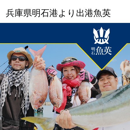
兵庫県明石港より出港魚英