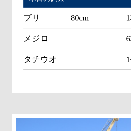
ブリ
80cm
メジロ
タチウオ
1